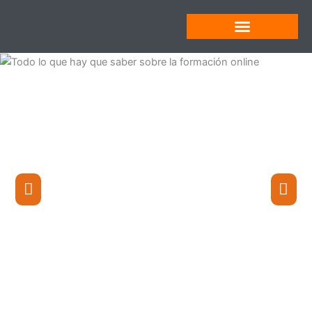
Ir
al
contenido
Formación Online
Marketing Online
Nuevas Tecnologías
Tecnología Industrial
Formación Online
Todo lo que hay que saber sobre la formación
online