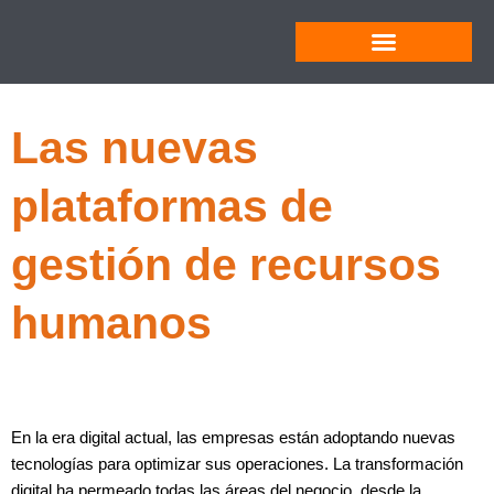
Ir
al
contenido
Formación Online
Marketing Online
Nuevas Tecnologías
Tecnología Industrial
Las nuevas
plataformas de
gestión de recursos
humanos
En la era digital actual, las empresas están adoptando nuevas
tecnologías para optimizar sus operaciones. La transformación
digital ha permeado todas las áreas del negocio, desde la